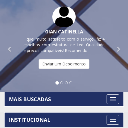
Previous
Nex
GIAN CATINELLA
Fiquei muito satisfeito com o serviço, fiz 4
espelhos com estrutura de Led. Qualidade
e preços compatíveis! Recomendo
Enviar Um Depoimento
MAIS BUSCADAS
INSTITUCIONAL