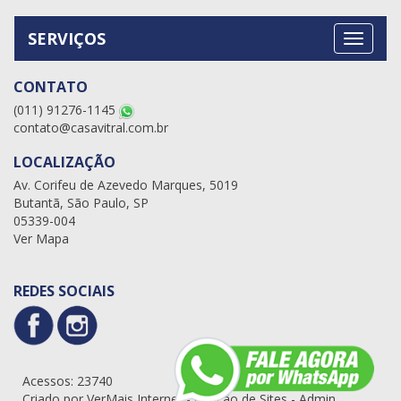
SERVIÇOS
CONTATO
(011) 91276-1145
contato@casavitral.com.br
LOCALIZAÇÃO
Av. Corifeu de Azevedo Marques, 5019
Butantã, São Paulo, SP
05339-004
Ver Mapa
REDES SOCIAIS
Acessos: 23740
Criado por
VerMais Internet
-
Criação de Sites
-
Admin