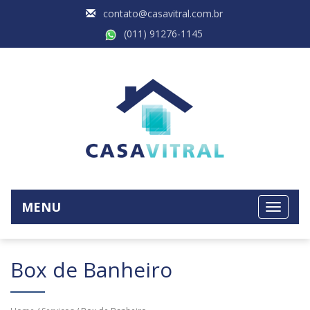
contato@casavitral.com.br
(011) 91276-1145
MENU
Box de Banheiro