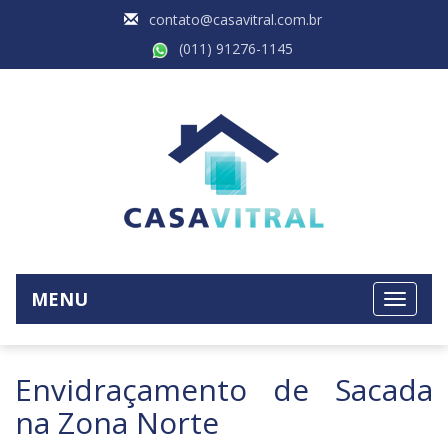
contato@casavitral.com.br
(011) 91276-1145
MENU
Envidraçamento de Sacada
na Zona Norte