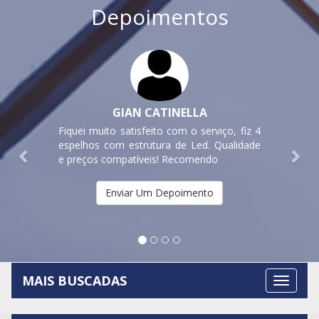
Depoimentos
Previous
Nex
GIAN CATINELLA
Fiquei muito satisfeito com o serviço, fiz 4
espelhos com estrutura de Led. Qualidade
e preços compatíveis! Recomendo
Enviar Um Depoimento
MAIS BUSCADAS