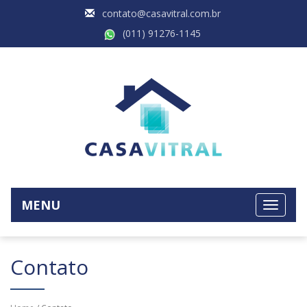
contato@casavitral.com.br
(011) 91276-1145
MENU
Contato