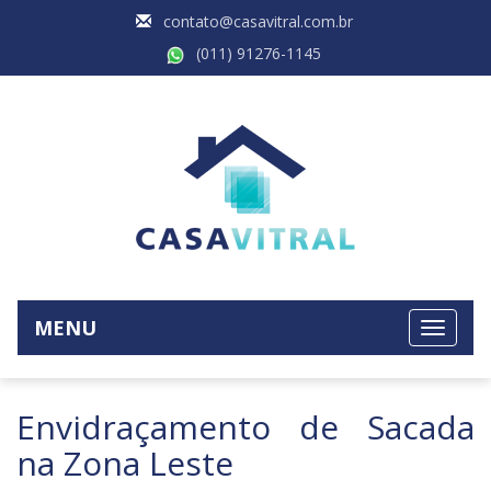
contato@casavitral.com.br
(011) 91276-1145
MENU
Envidraçamento de Sacada
na Zona Leste