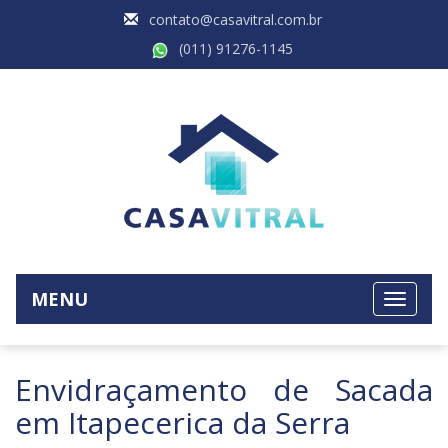
contato@casavitral.com.br
(011) 91276-1145
MENU
Envidraçamento de Sacada
em Itapecerica da Serra