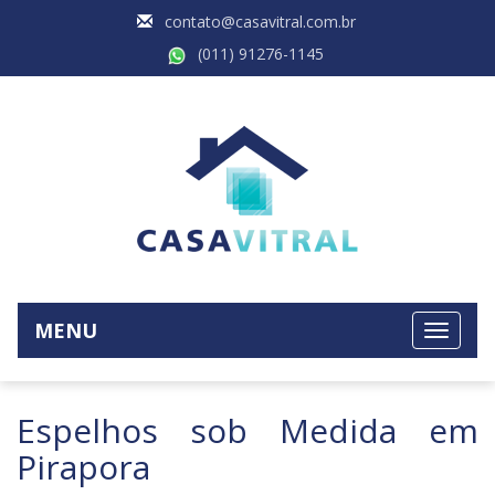
contato@casavitral.com.br
(011) 91276-1145
MENU
Espelhos sob Medida em
Pirapora