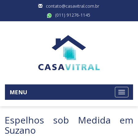
contato@casavitral.com.br
(011) 91276-1145
MENU
Espelhos sob Medida em
Suzano