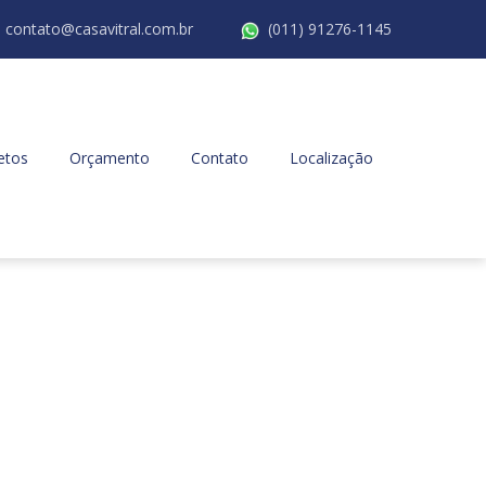
contato@casavitral.com.br
(011) 91276-1145
etos
Orçamento
Contato
Localização